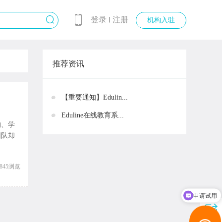
登录
注册
丨
机构入驻
推荐资讯
【重要通知】Edulin...
Eduline在线教育系...
构、学
团队却
2845浏览
申请试用