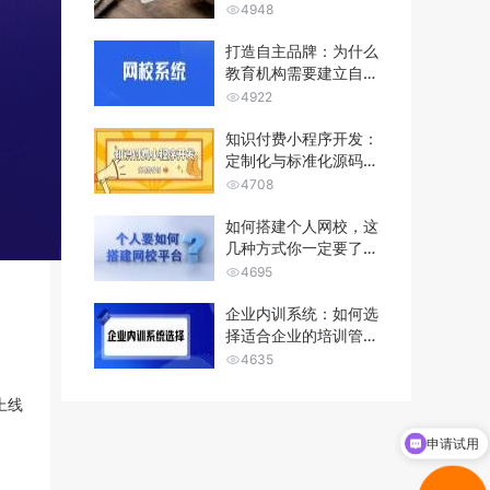
费平台）
4948
打造自主品牌：为什么
教育机构需要建立自己
的网校系统...
4922
知识付费小程序开发：
定制化与标准化源码的
优劣势分析...
4708
如何搭建个人网校，这
几种方式你一定要了
解！
4695
企业内训系统：如何选
择适合企业的培训管理
软件？
4635
上线
申请试用