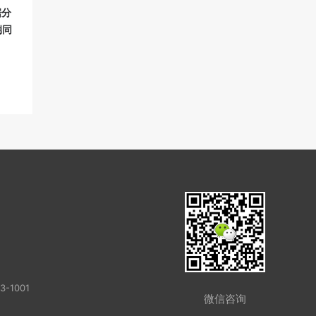
据分
端同
-1001
微信咨询