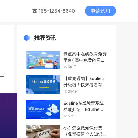
申请试用
们
185-1284-8840
推荐资讯
盘点高中在线教育免费
平台( 高中免费的网课
平台分享...
6917
主
【重要通知】Eduline
升级啦！快来看看有没
有你...
6549
Eduline在线教育系统
功能介绍，Eduline...
5726
小白怎么做知识付费
（免费搭建个人知识付