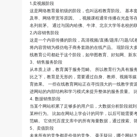
1.卖视频阶段
这是网络教育最初级的阶段，也叫远程教育阶段。 基本
及率、网络带宽等原因。 ，视频课程通常传播在光盘等
名列前茅。 通过与国内哈佛、牛津、北京大学等名校的
2.内容销售阶段
这是一个内容传播的阶段，高清视频/直播/题库/习题/
将内容营销为模仿电子商务套路的在线产品。 现阶段大多
线教育公司都处于这个阶段，如华图教育、好知网、新东
3、销售服务阶段
从本质上讲，教育属于服务范畴。 所以教育行为具有服务
比之下，教育是无形的，需要通过自身、教师、视频等媒
育效果。 一些在线教育网站正在寻找强大的一线教学资
进网站的内部结构和学习模式来提升整体的服务质量。 
4. 数据销售阶段
当某个网站积累了足够多的用户后，大数据分析阶段就到
某种行为。 比如在网站上学会计的同学，以后可能需要考
范畴。 它依托百度文库中的所有海量数据，通过搜索、
5、卖值阶段
未来所有的竞争都是价值的竞争。 毫无疑问，哪个网站