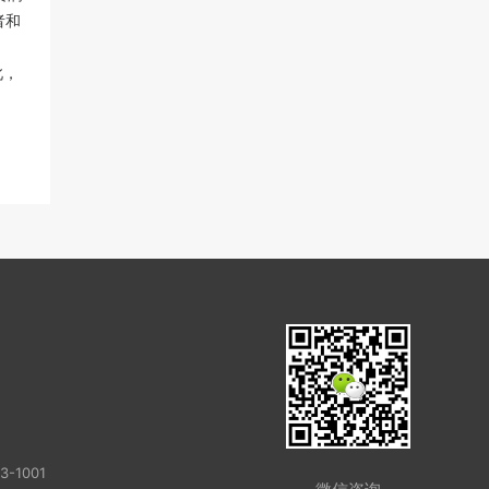
者和
此，
-1001