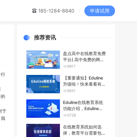
申请试用
们
185-1284-8840
推荐资讯
盘点高中在线教育免费
平台( 高中免费的网课
平台分享...
6917
个行
【重要通知】Eduline
升级啦！快来看看有没
维
有你...
6551
要的
Eduline在线教育系统
功能介绍，Eduline...
对于
5728
 我
在线教育系统如何选
择，教育平台需要包含