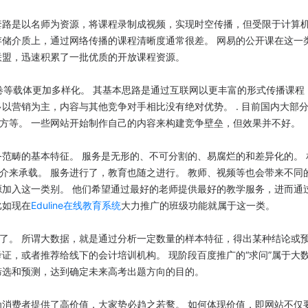
套路是以名师为资源，将课程录制成视频，实现时空传播，但受限于计算
存储介质上，通过网络传播的课程清晰度通常很差。 网易的公开课在这一
联盟，迅速积累了一批优质的开放课程资源。
试卷等载体更加多样化。 其基本思路是通过互联网以更丰富的形式传播课程
以营销为主，内容与其他竞争对手相比没有绝对优势。 . 目前国内大部
方等。 一些网站开始制作自己的内容来构建竞争壁垒，但效果并不好。
范畴的基本特征。 服务是无形的、不可分割的、易腐烂的和差异化的。 
介来承载。 服务进行了，教育也随之进行。 教师、视频等也会带来不同
源加入这一类别。 他们希望通过最好的老师提供最好的教学服务，进而通
比如现在
Eduline在线教育系统
大力推广的班级功能就属于这一类。
了。 所谓大数据，就是通过分析一定数量的样本特征，得出某种结论或
证，或者推荐给线下的会计培训机构。 现阶段百度推广的“求问”属于大
筛选和预测，达到确定未来高考出题方向的目的。
为消费者提供了高价值，大家势必趋之若鹜。 如何体现价值，即网站不仅