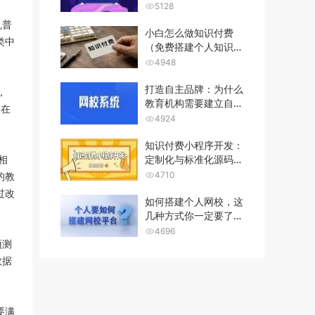
哪些功能？
5128
机普
小白怎么做知识付费
类中
（免费搭建个人知识付
费平台）
4948
打造自主品牌：为什么
，
教育机构需要建立自己
分在
的网校系统...
4924
知识付费小程序开发：
相
定制化与标准化源码的
优劣势分析...
4710
的教
过改
如何搭建个人网校，这
几种方式你一定要了
解！
4696
预测
数据
要满