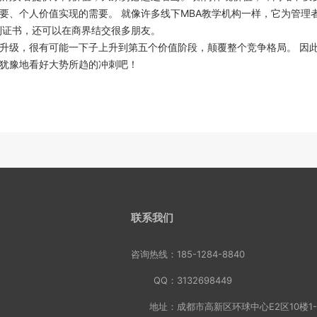
要、个人价值实现的需要。 就像许多线下MBA教学机构一样，它为管理
到证书，还可以在商界结交很多朋友。
升级，很有可能一下子上升到第五个价值阶段，颠覆整个竞争格局。 因
犹豫地看好大势所趋的冲刺吧！
联系我们
咨询热线：
185-1284-8840
QQ：
3132698449
地址：
成都市高新区环球中心E2区10楼1-3