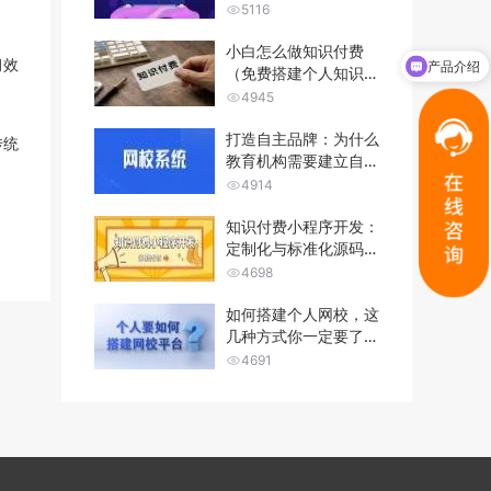
哪些功能？
5116
小白怎么做知识付费
产品介绍
习效
（免费搭建个人知识付
费用咨询
费平台）
4945
打造自主品牌：为什么
传统
教育机构需要建立自己
的网校系统...
4914
知识付费小程序开发：
定制化与标准化源码的
优劣势分析...
4698
如何搭建个人网校，这
几种方式你一定要了
解！
4691