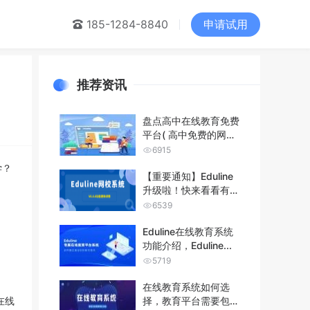
申请试用
们
185-1284-8840
推荐资讯
盘点高中在线教育免费
平台( 高中免费的网课
平台分享...
6915
学？
【重要通知】Eduline
升级啦！快来看看有没
有你...
6539
Eduline在线教育系统
功能介绍，Eduline...
5719
在线教育系统如何选
在线
择，教育平台需要包含